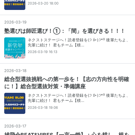
2026-03-20 18:00
2026
-
03
-
19
塾選びは師匠選び！①：「間」を選びきる！！！
ネクストステージへ！読者登録を(੭ ᐕ)੭*⁾⁾ 後輩たちよ、
先輩に続け！ 君もチーム【積…
2026-03-19 16:13
2026
-
03
-
18
総合型選抜挑戦への第一歩を！【志の方向性を明確
に！】総合型選抜対策・準備講座
ネクストステージへ！読者登録を(੭ ᐕ)੭*⁾⁾ 後輩たちよ、
先輩に続け！ 君もチーム【積…
2026-03-18 19:06
2026
-
03
-
17
雄飛会BEAT&VIBES【一言一鋤】：心を耕し、根を