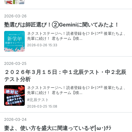
2026
-
03
-
26
塾選びは師匠選び！②Geminiに聞いてみたよ！
ネクストステージへ！読者登録を(੭ ᐕ)੭*⁾⁾ 後輩たちよ、
先輩に続け！ 君もチーム【積…
2026-03-26 15:33
2026
-
03
-
25
２０２６年３月１５日：中１北辰テスト・中２北辰
テスト分析
ネクストステージへ！読者登録を(੭ ᐕ)੭*⁾⁾ 後輩たちよ、
先輩に続け！ 君もチーム【積…
#
北辰テスト
2026-03-25 15:08
2026
-
03
-
24
妻よ、使い方を盛大に間違っているぞ|ω･)ﾁﾗ