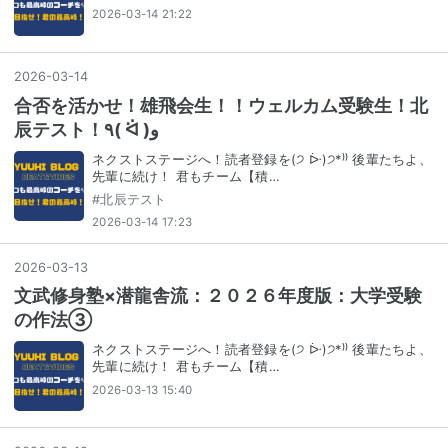
2026-03-14 21:22
2026
-
03
-
14
合否を活かせ！雄飛会生！！ウェルカム受験生！北
辰テスト！٩( ᐛ )و
ネクストステージへ！読者登録を(੭ ᐕ)੭*⁾⁾ 後輩たちよ、
先輩に続け！ 君もチーム【積…
#
北辰テスト
2026-03-14 17:23
2026
-
03
-
13
文武修身塾×潜龍舎流：２０２６年度版：大学受験
の作法③
ネクストステージへ！読者登録を(੭ ᐕ)੭*⁾⁾ 後輩たちよ、
先輩に続け！ 君もチーム【積…
2026-03-13 15:40