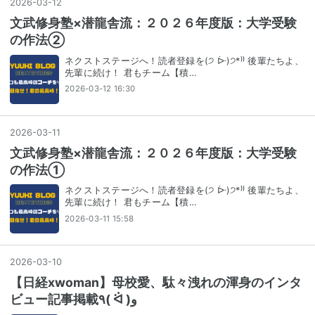
2026
-
03
-
12
文武修身塾×潜龍舎流：２０２６年度版：大学受験
の作法②
ネクストステージへ！読者登録を(੭ ᐕ)੭*⁾⁾ 後輩たちよ、
先輩に続け！ 君もチーム【積…
2026-03-12 16:30
2026
-
03
-
11
文武修身塾×潜龍舎流：２０２６年度版：大学受験
の作法①
ネクストステージへ！読者登録を(੭ ᐕ)੭*⁾⁾ 後輩たちよ、
先輩に続け！ 君もチーム【積…
2026-03-11 15:58
2026
-
03
-
10
【日経xwoman】母校愛、駄々洩れの渾身のインタ
ビュー記事掲載٩( ᐛ )و