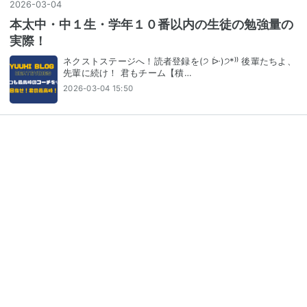
2026
-
03
-
04
本太中・中１生・学年１０番以内の生徒の勉強量の
実際！
ネクストステージへ！読者登録を(੭ ᐕ)੭*⁾⁾ 後輩たちよ、
先輩に続け！ 君もチーム【積…
2026-03-04 15:50