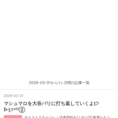
2026-03-01から1ヶ月間の記事一覧
2026
-
03
-
31
マシュマロを大谷バリに打ち返していくよ(੭
ᐕ)੭*⁾⁾②
ネクストステージへ！読者登録を(੭ ᐕ)੭*⁾⁾ 後輩たちよ、