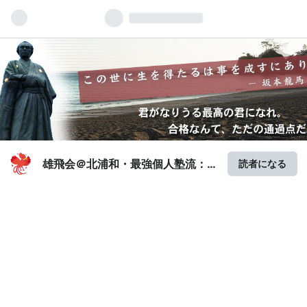
雄飛会＠北浦和・最強個人塾流：
読者になる
志望校に見合う【格】の育て方
【偏差値７０突破の流儀】